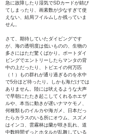
急に故障したり湿気でSDカードが錆び
てしまったり、画素数が少なすぎて使
えない、結局フイルムしか残っていま
せん。
さて、期待していたダイビングです
が、海の透明度は低いものの、生物の
多さにはただ驚くばかり。ボートダイ
ビングでエントリーしたらマンタの背
中の上だったり、トビエイの何万匹
（！）もの群れが通り過ぎるのを水中
で5分ほど待ったり。しかも海だけでは
ありません。陸には吠えるような大声
で早朝にたたき起こしてくれるホエザ
ルや、本当に動きが遅いナマケモノ、
何種類ものイルカや海ガメ、日本だっ
たらカラスのいる所にオウム、スズメ
はインコ、雲霧林は蘭が咲き乱れ、道
中数時間ずっとホタルが乱舞している