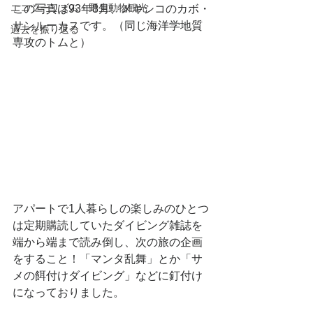
エコツーリズム・野生動物観光
この写真は93年8月、メキシコのカボ・
サンルーカスです。（同じ海洋学地質
過去を振り返る
専攻のトムと）
アパートで1人暮らしの楽しみのひとつ
は定期購読していたダイビング雑誌を
端から端まで読み倒し、次の旅の企画
をすること！「マンタ乱舞」とか「サ
メの餌付けダイビング」などに釘付け
になっておりました。