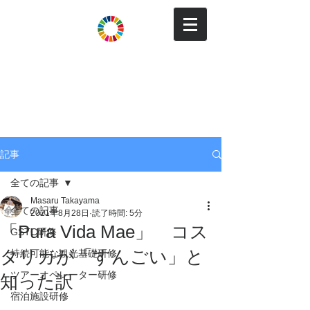
Tourism for SDGs
観光でSDGs達成と持続可能
な地域づくり
～地域住民と来訪者の満足度を向上し、地域で
稼ぐためのパートナーシップ～
記事
全ての記事
Masaru Takayama
全ての記事
2021年8月28日
読了時間: 5分
「Pura Vida Mae」 コス
GSTC研修
タリカが「すんごい」と
持続可能な観光基礎研修
ツアーオペレーター研修
知った訳
宿泊施設研修