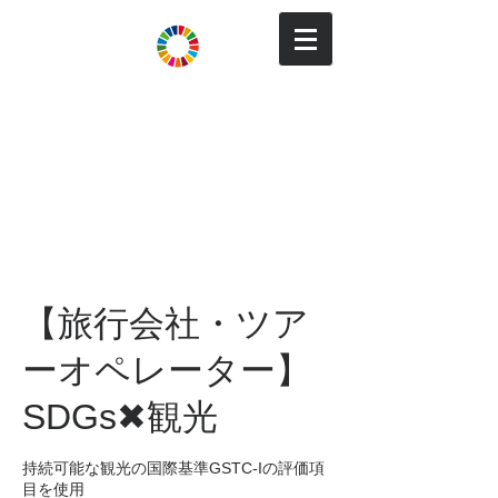
Tourism for SDGs
観光でSDGs達成と持続可能
な地域づくり
～地域住民と来訪者の満足度を向上し、地域で
稼ぐためのパートナーシップ～
【旅行会社・ツア
ーオペレーター】
SDGs✖観光
持続可能な観光の国際基準GSTC-Iの評価項
目を使用