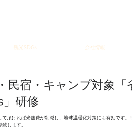
SDGs
達成と持続可能な地域づくり
を向上し、地域で稼ぐためのパートナーシップ～
観光SDGs
会社情報
・民宿・キャンプ対象「
s」研修
して頂ければ光熱費が削減し、地球温暖化対策にも有効です。
導致します。