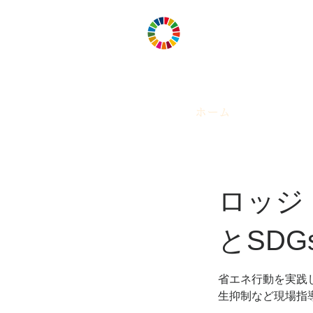
Tourism for 
観光でSDGs
～地域住民と来訪者の満足度
ホーム
ロッジ
とSDG
省エネ行動を実践
生抑制など現場指