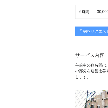
30,000
か
6時間
6
30,
ら
規
時
模
間
に
よ
り
予約をリクエス
要
応
談
サービス内容
午前中の数時間は
の部分を運営改善
します。